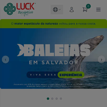
0
‹
›