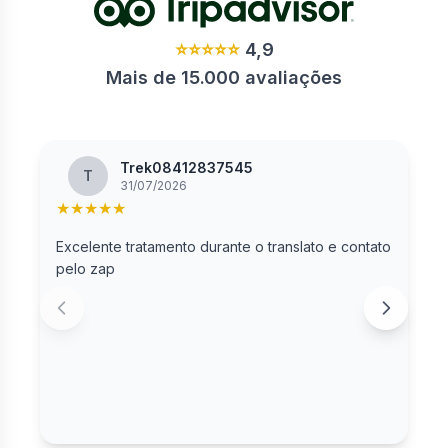
⭐⭐⭐⭐⭐
4,9
Mais de 15.000 avaliações
Trek08412837545
T
31/07/2026
★
★
★
★
★
Excelente tratamento durante o translato e contato
R
pelo zap
c
S
S