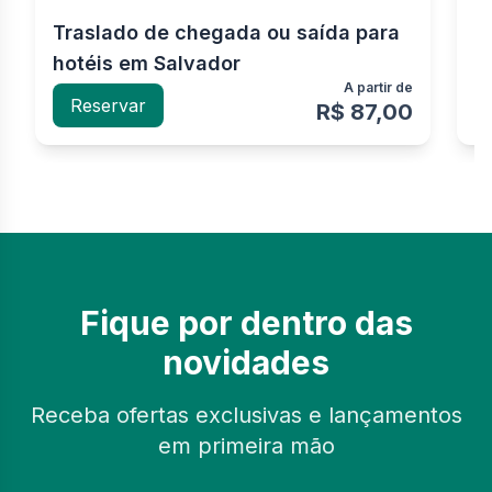
Traslado de chegada ou saída para
T
hotéis em Salvador
M
A partir de
Reservar
R$ 87,00
Fique por dentro das
novidades
Receba ofertas exclusivas e lançamentos
em primeira mão