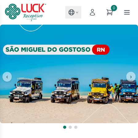
0
‹
›