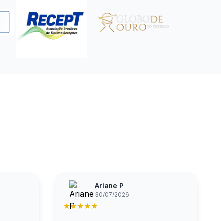
Ariane P
30/07/2026
★
★
★
★
★