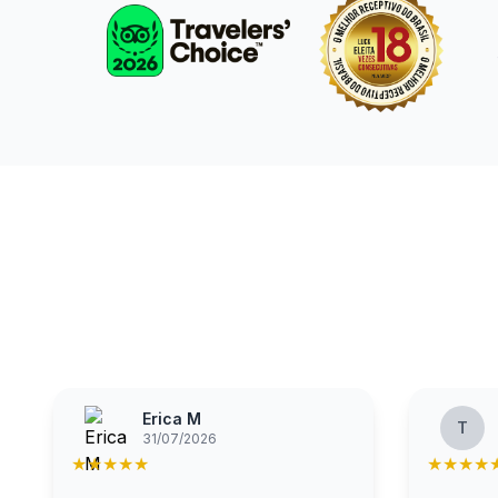
Erica M
T
31/07/2026
★
★
★
★
★
★
★
★
★