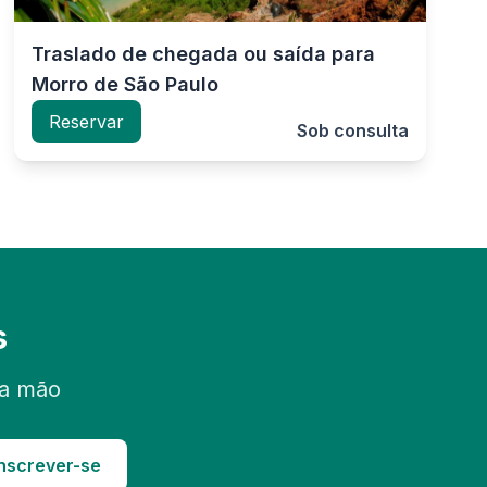
ossas malas.
Traslado de chegada ou saída para
Morro de São Paulo
Reservar
Sob consulta
s
ra mão
nscrever-se