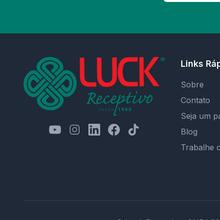
Links Rá
Sobre
Contato
Seja um p
Blog
Trabalhe 