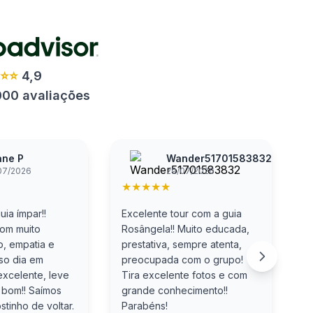
⭐⭐⭐
4,9
000 avaliações
ane P
Wander51701583832
07/2026
29/07/2026
★
★
★
★
★
ia ímpar!!
Excelente tour com a guia
C
com muito
Rosângela!! Muito educada,
a
, empatia e
prestativa, sempre atenta,
P
sso dia em
preocupada com o grupo!
e
excelente, leve
Tira excelente fotos e com
D
 bom!! Saímos
grande conhecimento!!
c
tinho de voltar.
Parabéns!
n