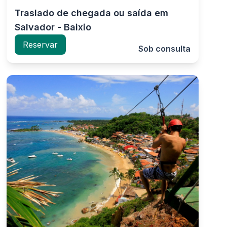
Traslado de chegada ou saída em
Salvador - Baixio
Reservar
Sob consulta
elba p
Thiago C
E
28/07/2026
28/07/2026
★
★
★
★
★
★
★
★
★
★
lóvis nos levou do
só elogios ao Patrick e ao
eroporto de Salvador até a
motorista. Super gente boa,
raia do Forte. Muito
simpático e nítido que gosta
ducado, cortês e atencioso.
do que faz!!!
irigiu muito bem, muito
almo. Solícito, respondeu
ossas questões e carregou