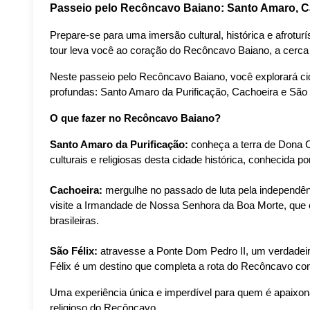
Passeio pelo Recôncavo Baiano: Santo Amaro, Ca
Prepare-se para uma imersão cultural, histórica e afrotu
tour leva você ao coração do Recôncavo Baiano, a cerca
Neste passeio pelo Recôncavo Baiano, você explorará cida
profundas: Santo Amaro da Purificação, Cachoeira e São 
O que fazer no Recôncavo Baiano?
Santo Amaro da Purificação:
 conheça a terra de Dona 
culturais e religiosas desta cidade histórica, conhecida po
Cachoeira:
 mergulhe no passado de luta pela independên
visite a Irmandade de Nossa Senhora da Boa Morte, que c
brasileiras.
São Félix:
 atravesse a Ponte Dom Pedro II, um verdadeiro
Félix é um destino que completa a rota do Recôncavo com
Uma experiência única e imperdível para quem é apaixonado
religioso do Recôncavo.