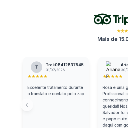
⭐⭐
Mais de 15.
Trek08412837545
Ari
T
31/07/2026
30/
★
★
★
★
★
★
★
★
★
★
Excelente tratamento durante
Rosa é uma gu
o translato e contato pelo zap
Profissional 
conhecimento
querida!! No
Salvador foi 
e papo muito
daqui com gos