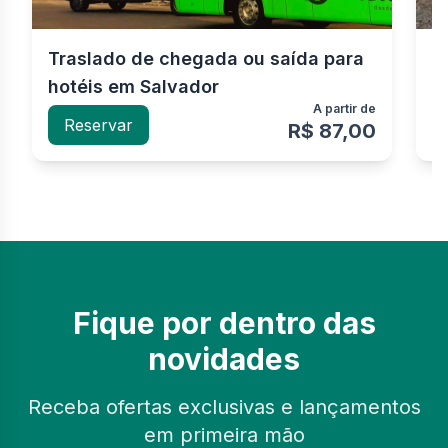
Traslado de chegada ou saída para
T
hotéis em Salvador
S
A partir de
Reservar
R$ 87,00
Fique por dentro das
novidades
Receba ofertas exclusivas e lançamentos
em primeira mão