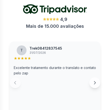
⭐⭐⭐⭐⭐
4,9
Mais de 15.000 avaliações
Trek08412837545
T
31/07/2026
★
★
★
★
★
Excelente tratamento durante o translato e contato
R
pelo zap
c
S
S