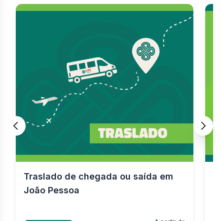
Traslado de chegada ou saída em
T
João Pessoa
A
J