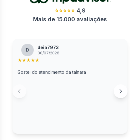
⭐⭐⭐⭐⭐
4,9
Mais de 15.000 avaliações
deia7973
D
30/07/2026
★
★
★
★
★
Gostei do atendimento da tainara
G
a
a