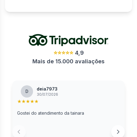
⭐⭐⭐⭐⭐
4,9
Mais de 15.000 avaliações
deia7973
D
30/07/2026
★
★
★
★
★
Gostei do atendimento da tainara
G
a
a