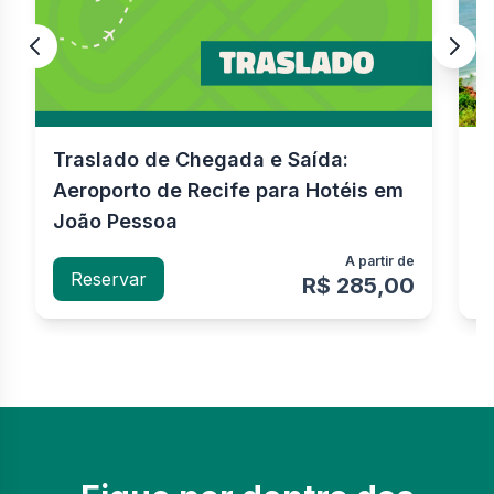
Traslado de Chegada e Saída:
P
Aeroporto de Recife para Hotéis em
C
João Pessoa
A partir de
Reservar
R$ 285,00