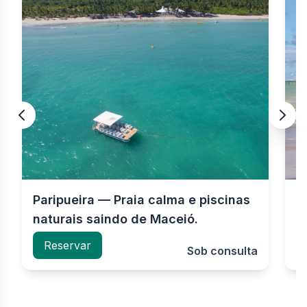
Paripueira — Praia calma e piscinas
P
naturais saindo de Maceió.
m
Reservar
Sob consulta