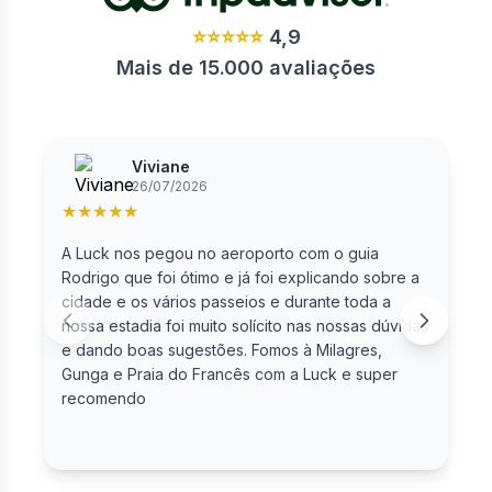
⭐⭐⭐⭐⭐
4,9
Mais de 15.000 avaliações
Viviane
26/07/2026
★
★
★
★
★
A Luck nos pegou no aeroporto com o guia
F
Rodrigo que foi ótimo e já foi explicando sobre a
cidade e os vários passeios e durante toda a
nossa estadia foi muito solícito nas nossas dúvidas
e dando boas sugestões. Fomos à Milagres,
Gunga e Praia do Francês com a Luck e super
recomendo