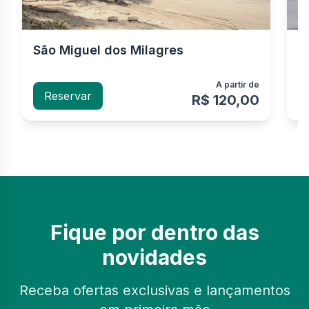
São Miguel dos Milagres
P
m
A partir de
Reservar
R$ 120,00
Fique por dentro das
novidades
Receba ofertas exclusivas e lançamentos