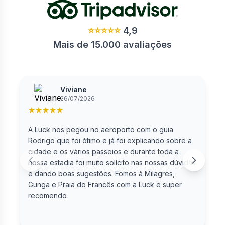
⭐⭐⭐⭐⭐
4,9
Mais de 15.000 avaliações
Viviane
26/07/2026
★
★
★
★
★
A Luck nos pegou no aeroporto com o guia
F
Rodrigo que foi ótimo e já foi explicando sobre a
cidade e os vários passeios e durante toda a
nossa estadia foi muito solícito nas nossas dúvidas
e dando boas sugestões. Fomos à Milagres,
Gunga e Praia do Francês com a Luck e super
recomendo