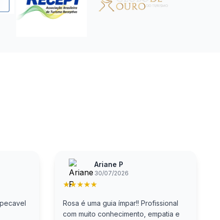
Ariane P
30/07/2026
★
★
★
★
★
mpecavel
Rosa é uma guia ímpar!! Profissional
com muito conhecimento, empatia e