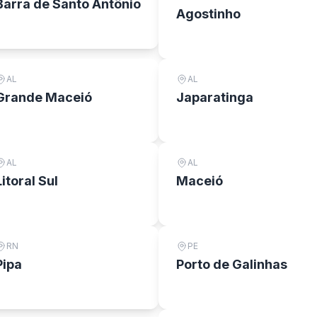
Barra de Santo Antônio
Agostinho
AL
AL
Grande Maceió
Japaratinga
AL
AL
Litoral Sul
Maceió
RN
PE
Pipa
Porto de Galinhas