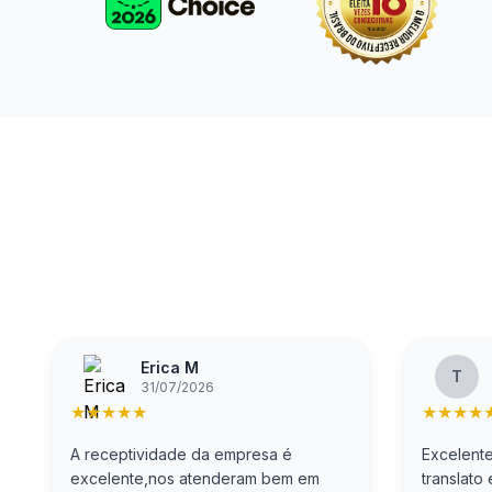
Erica M
T
31/07/2026
★
★
★
★
★
★
★
★
★
A receptividade da empresa é
Excelente
excelente,nos atenderam bem em
translato