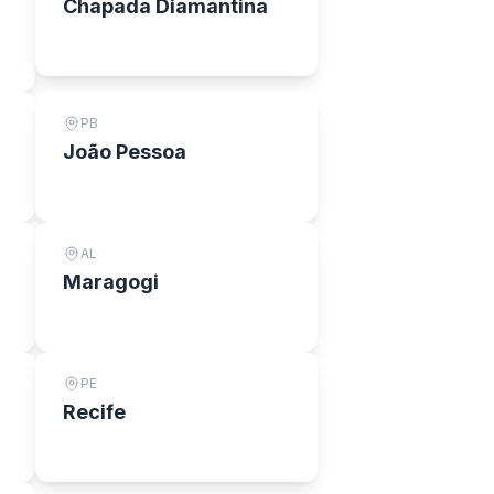
Chapada Diamantina
PB
João Pessoa
AL
Maragogi
PE
Recife