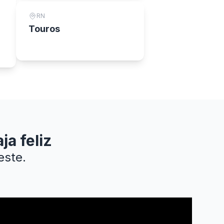
RN
Touros
ja feliz
este.