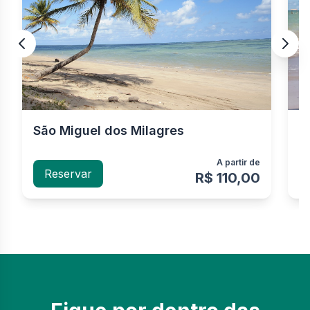
São Miguel dos Milagres
P
m
A partir de
Reservar
R$ 110,00