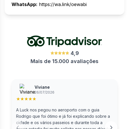
WhatsApp:
https://wa.link/oewabi
⭐⭐⭐⭐⭐
4,9
Mais de 15.000 avaliações
Viviane
26/07/2026
★
★
★
★
★
A Luck nos pegou no aeroporto com o guia
F
Rodrigo que foi ótimo e já foi explicando sobre a
cidade e os vários passeios e durante toda a
nossa estadia foi muito solícito nas nossas dúvidas