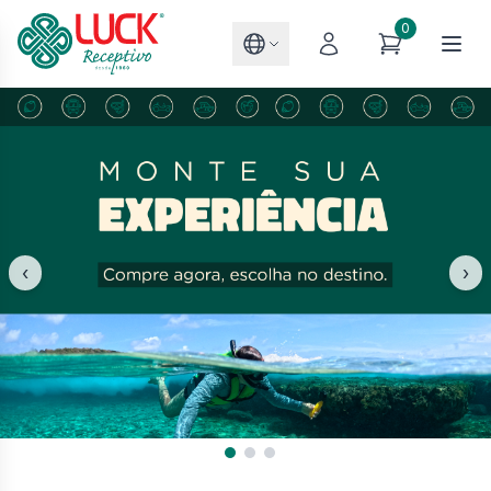
0
‹
›