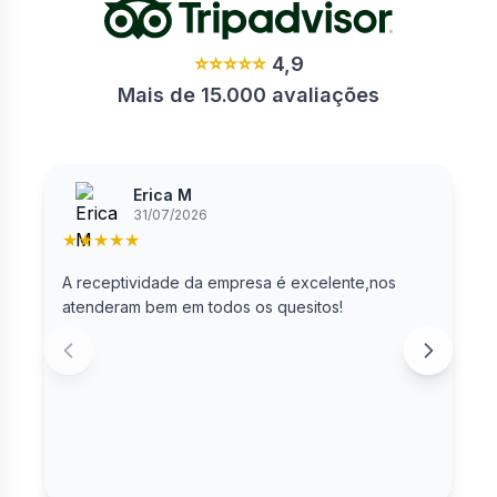
⭐⭐⭐⭐⭐
4,9
Mais de 15.000 avaliações
Erica M
31/07/2026
★
★
★
★
★
A receptividade da empresa é excelente,nos
B
atenderam bem em todos os quesitos!
m
d
A
s
m
p
d
p