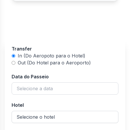
t
m
s
g
a
s
c
Transfer
In (Do Aeropoto para o Hotel)
Out (Do Hotel para o Aeroporto)
Data do Passeio
Hotel