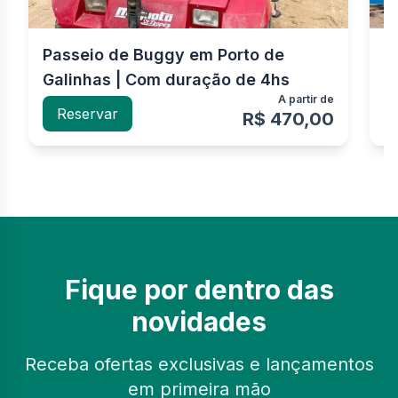
Passeio de Buggy em Porto de
P
Galinhas | Com duração de 4hs
G
A partir de
Reservar
R$ 470,00
Fique por dentro das
novidades
Receba ofertas exclusivas e lançamentos
em primeira mão