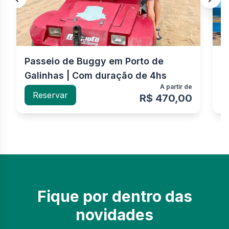
Passeio de Buggy em Porto de
P
Galinhas | Com duração de 4hs
G
A partir de
Reservar
R$ 470,00
Fique por dentro das
novidades