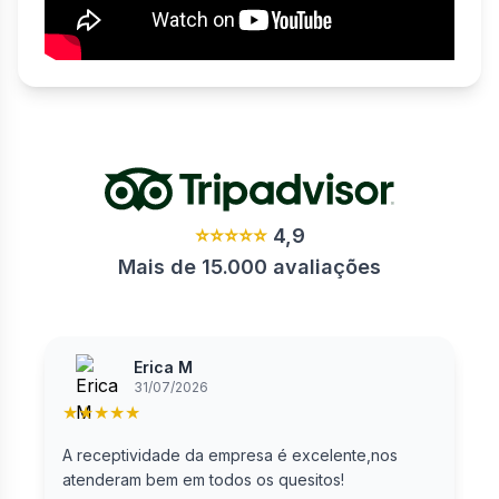
⭐⭐⭐⭐⭐
4,9
Mais de 15.000 avaliações
Erica M
31/07/2026
★
★
★
★
★
A receptividade da empresa é excelente,nos
B
atenderam bem em todos os quesitos!
m