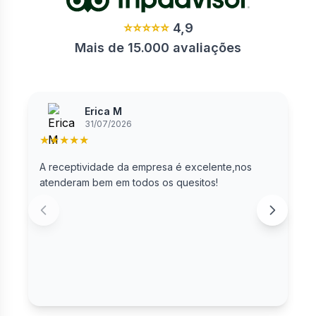
⭐⭐⭐⭐⭐
4,9
Mais de 15.000 avaliações
Erica M
31/07/2026
★
★
★
★
★
A receptividade da empresa é excelente,nos
B
atenderam bem em todos os quesitos!
m
d
A
s
m
p
d
p
t