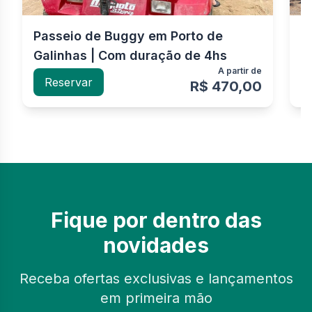
Passeio de Buggy em Porto de
P
Galinhas | Com duração de 4hs
G
A partir de
Reservar
R$ 470,00
Fique por dentro das
novidades
Receba ofertas exclusivas e lançamentos
em primeira mão