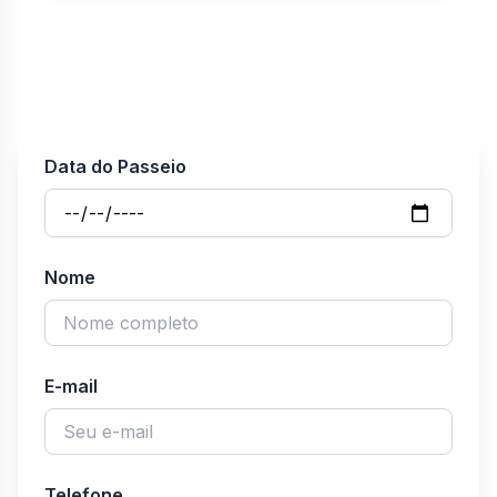
m
s
g
a
s
c
Data do Passeio
Nome
E-mail
Telefone