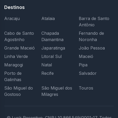
Destinos
Aracaju
Atalaia
Barra de Santo
Antônio
Cabo de Santo
Chapada
Fernando de
Agostinho
Diamantina
Noronha
Grande Maceió
Japaratinga
João Pessoa
Linha Verde
Litoral Sul
Maceió
Maragogi
Natal
Pipa
Porto de
Recife
Salvador
Galinhas
São Miguel do
São Miguel dos
Touros
Gostoso
Milagres
© Luck Receptivo.
CNPJ 10.866.549/0001-17.
Todos