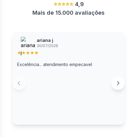
⭐⭐⭐⭐⭐
4,9
Mais de 15.000 avaliações
ariana j
30/07/2026
★
★
★
★
★
Excelência... atendimento empecavel
A
A
p