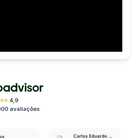
⭐⭐⭐
4,9
000 avaliações
Carlos Eduardo ...
is