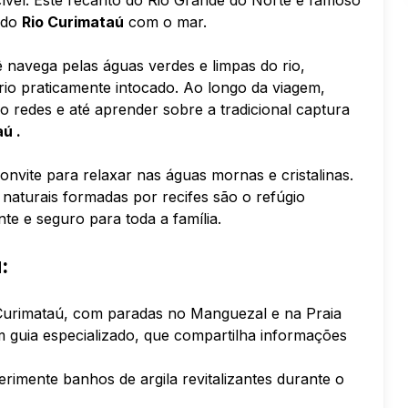
ível. Este recanto do Rio Grande do Norte é famoso
 do
Rio Curimataú
com o mar.
ê navega pelas águas verdes e limpas do rio,
o praticamente intocado. Ao longo da viagem,
 redes e até aprender sobre a tradicional captura
ú .
nvite para relaxar nas águas mornas e cristalinas.
aturais formadas por recifes são o refúgio
e e seguro para toda a família.
:
urimataú, com paradas no Manguezal e na Praia
m guia especializado, que compartilha informações
erimente banhos de argila revitalizantes durante o