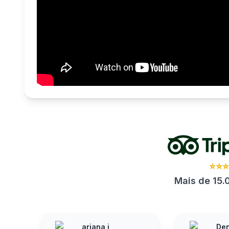
⭐⭐
Mais de 15.
ariana j
Den