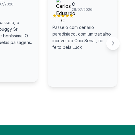
C
07/2026
29/07/2026
★
★
★
★
★
asseio, o
S
Passeio com cenário
 buggy Sr
p
paradisíaco, com um trabalho
e boníssima. O
S
incrível do Guia Sena , foi
belas paisagens.
m
feito pela Luck
a