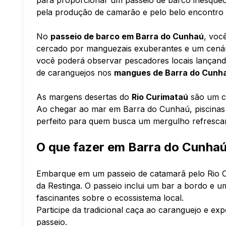
para proporcionar um passeio de barco inesquec
pela produção de camarão e pelo belo encontro
No
passeio de barco em Barra do Cunhaú
, voc
cercado por manguezais exuberantes e um cenári
você poderá observar pescadores locais lançando
de caranguejos nos
mangues de Barra do Cunha
As margens desertas do
Rio Curimataú
são um co
Ao chegar ao mar em Barra do Cunhaú, piscinas n
perfeito para quem busca um mergulho refrescant
O que fazer em Barra do Cunhaú
Embarque em um passeio de catamarã pelo Rio C
da Restinga. O passeio inclui um bar a bordo e u
fascinantes sobre o ecossistema local.
Participe da tradicional caça ao caranguejo e exp
passeio.