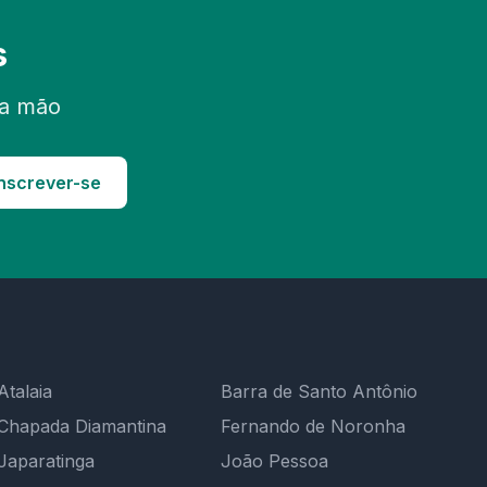
s
ra mão
nscrever-se
Atalaia
Barra de Santo Antônio
Chapada Diamantina
Fernando de Noronha
Japaratinga
João Pessoa