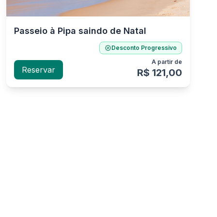
Passeio à Pipa saindo de Natal
Desconto Progressivo
A partir de
Reservar
R$ 121,00
Stephania S
Anderson P
29/07/2026
29/07/2026
★
★
★
★
★
★
★
★
★
★
em palavras , passeio
Guia sensacional que tornou
erfeito muito top 😍 Guia
o dia mais agradável
enna super recomendo