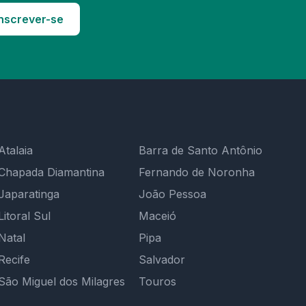
nscrever-se
Atalaia
Barra de Santo Antônio
Chapada Diamantina
Fernando de Noronha
Japaratinga
João Pessoa
Litoral Sul
Maceió
Natal
Pipa
Recife
Salvador
São Miguel dos Milagres
Touros