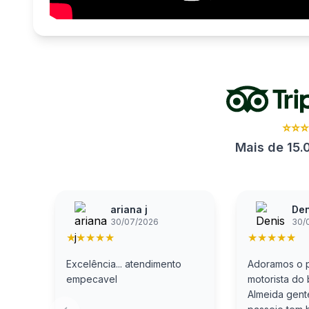
⭐⭐
Mais de 15.
ariana j
Den
30/07/2026
30/
★
★
★
★
★
★
★
★
★
★
Excelência... atendimento
Adoramos o p
empecavel
motorista do
Almeida gent