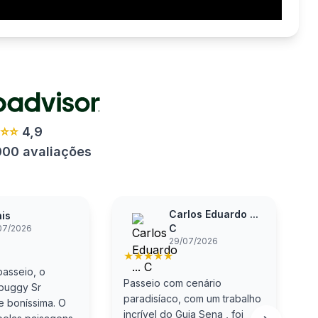
⭐⭐⭐
4,9
000 avaliações
Carlos Eduardo ...
is
C
07/2026
29/07/2026
★
★
★
★
★
asseio, o
S
Passeio com cenário
 buggy Sr
p
paradisíaco, com um trabalho
e boníssima. O
S
incrível do Guia Sena , foi