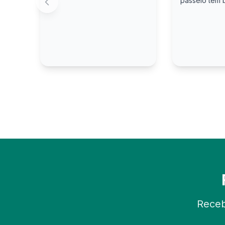
passeio tem 
Receb