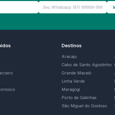
I
pidos
Destinos
Aracaju
Cabo de Santo Agostinho
arceiro
Grande Maceió
Linha Verde
conosco
Maragogi
Porto de Galinhas
São Miguel do Gostoso