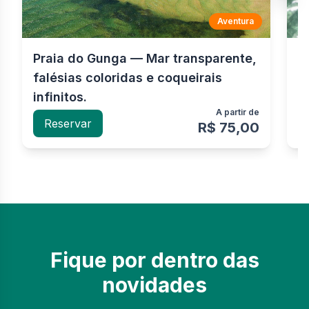
Aventura
Praia do Gunga — Mar transparente,
S
falésias coloridas e coqueirais
c
infinitos.
M
A partir de
Reservar
R$ 75,00
Fique por dentro das
novidades