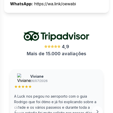
WhatsApp:
https://wa.link/oewabi
⭐⭐⭐⭐⭐
4,9
Mais de 15.000 avaliações
Viviane
26/07/2026
★
★
★
★
★
A Luck nos pegou no aeroporto com o guia
F
Rodrigo que foi ótimo e já foi explicando sobre a
cidade e os vários passeios e durante toda a
nossa estadia foi muito solícito nas nossas dúvidas