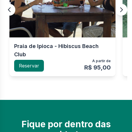
Praia de Ipioca - Hibiscus Beach
P
Club
n
A partir de
Reservar
R$ 95,00
Fique por dentro das