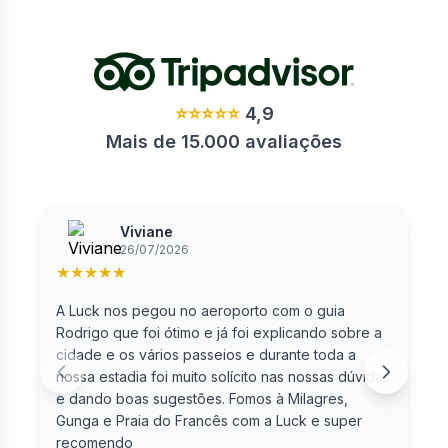
⭐⭐⭐⭐⭐
4,9
Mais de 15.000 avaliações
Viviane
26/07/2026
★
★
★
★
★
A Luck nos pegou no aeroporto com o guia
F
Rodrigo que foi ótimo e já foi explicando sobre a
cidade e os vários passeios e durante toda a
nossa estadia foi muito solícito nas nossas dúvidas
e dando boas sugestões. Fomos à Milagres,
Gunga e Praia do Francês com a Luck e super
recomendo