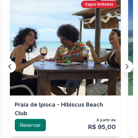
Vagas limitadas
Praia de Ipioca - Hibiscus Beach
P
Club
n
A partir de
Reservar
R$ 95,00