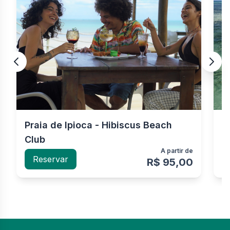
Praia de Ipioca - Hibiscus Beach
P
Club
n
A partir de
Reservar
R$ 95,00