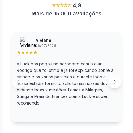
⭐⭐⭐⭐⭐
4,9
Mais de 15.000 avaliações
Viviane
26/07/2026
★
★
★
★
★
A Luck nos pegou no aeroporto com o guia
F
Rodrigo que foi ótimo e já foi explicando sobre a
cidade e os vários passeios e durante toda a
nossa estadia foi muito solícito nas nossas dúvidas
e dando boas sugestões. Fomos à Milagres,
Gunga e Praia do Francês com a Luck e super
recomendo