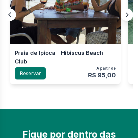
Praia de Ipioca - Hibiscus Beach
P
Club
n
A partir de
Reservar
R$ 95,00
Fique por dentro das