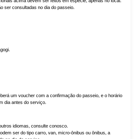
onais acima devem ser feitos em espécie, apenas no local. 
o ser consultadas no dia do passeio.
gogi.
berá um voucher com a confirmação do passeio, e o horário 
m dia antes do serviço.
outros idiomas, consulte conosco.
odem ser do tipo carro, van, micro-ônibus ou ônibus, a 