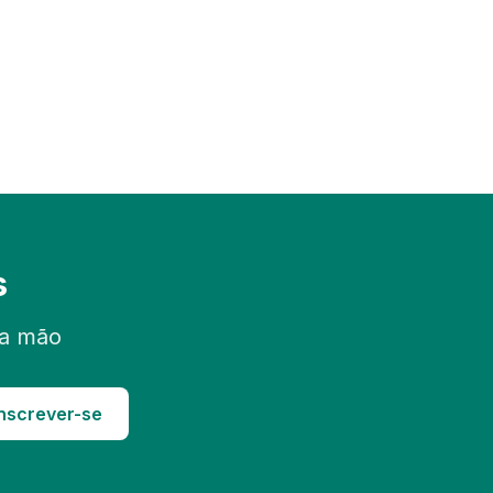
s
ra mão
nscrever-se