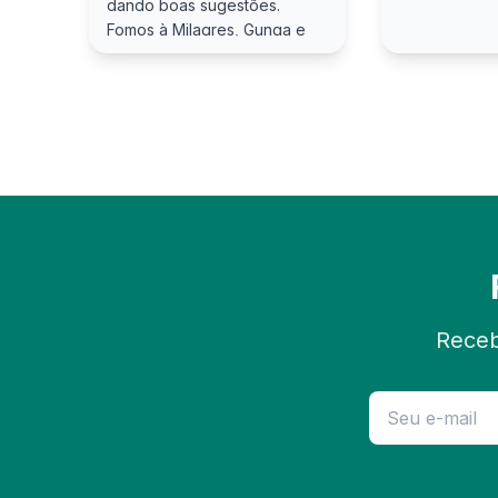
dando boas sugestões.
Fomos à Milagres, Gunga e
Praia do Francês com a Luck
e super recomendo
Receb