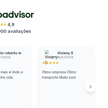
⭐⭐⭐
4,9
000 avaliações
lo roberto m
Viviany S
07/2026
19/07/2026
★
★
★
★
★
 mais ➕️ lindo e
Ótimo empresa Ótimo
E
nha vida.
transporte Muito bom
A
A
o
n
c