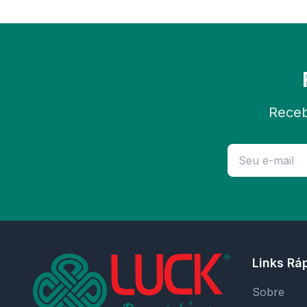
Receb
Links Rá
Sobre