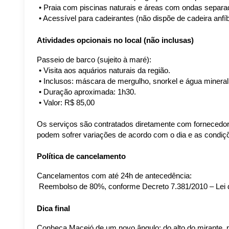
 • Praia com piscinas naturais e áreas com ondas separa
 • Acessível para cadeirantes (não dispõe de cadeira anfíb
Atividades opcionais no local (não inclusas)
Passeio de barco (sujeito à maré):
 • Visita aos aquários naturais da região.
 • Inclusos: máscara de mergulho, snorkel e água mineral
 • Duração aproximada: 1h30.
 • Valor: R$ 85,00
Os serviços são contratados diretamente com fornecedore
podem sofrer variações de acordo com o dia e as condiçõe
Política de cancelamento
Cancelamentos com até 24h de antecedência:
 Reembolso de 80%, conforme Decreto 7.381/2010 – Lei 
Dica final
Conheça Maceió de um novo ângulo: do alto do mirante, pe