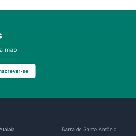
s
ra mão
nscrever-se
Atalaia
Barra de Santo Antônio