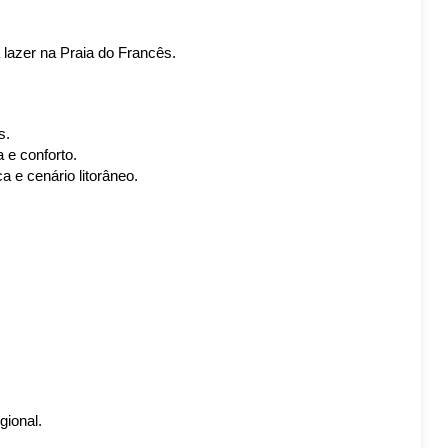
a lazer na Praia do Francês.
s.
a e conforto.
a e cenário litorâneo.
gional.