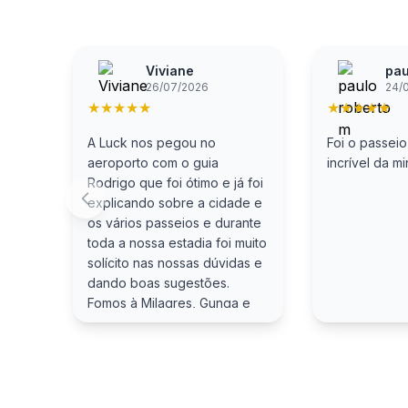
Viviane
pau
26/07/2026
24/
★
★
★
★
★
★
★
★
★
★
A Luck nos pegou no
Foi o passeio
aeroporto com o guia
incrível da mi
Rodrigo que foi ótimo e já foi
explicando sobre a cidade e
os vários passeios e durante
toda a nossa estadia foi muito
solícito nas nossas dúvidas e
dando boas sugestões.
Fomos à Milagres, Gunga e
Praia do Francês com a Luck
e super recomendo