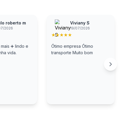
lo roberto m
Viviany S
07/2026
19/07/2026
★
★
★
★
★
 mais ➕️ lindo e
Ótimo empresa Ótimo
E
nha vida.
transporte Muito bom
A
A
o
n
c