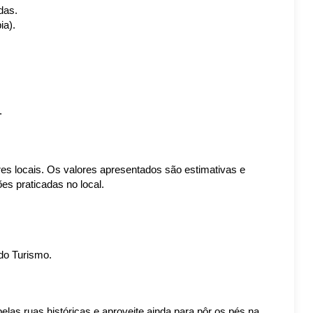
das.
ia).
.
s locais. Os valores apresentados são estimativas e 
s praticadas no local. 
do Turismo.
las ruas históricas e aproveite ainda para pôr os pés na 