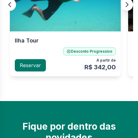
Ilha Tour
E
Desconto Progressivo
A partir de
Reservar
R$ 342,00
Fique por dentro das
novidades