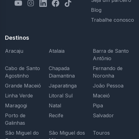
Seja um parceiro
Blog
Trabalhe conosco
Destinos
Aracaju
Atalaia
Barra de Santo
Antônio
Cabo de Santo
Chapada
Fernando de
Agostinho
Diamantina
Noronha
Grande Maceió
Japaratinga
João Pessoa
Linha Verde
Litoral Sul
Maceió
Maragogi
Natal
Pipa
Porto de
Recife
Salvador
Galinhas
São Miguel do
São Miguel dos
Touros