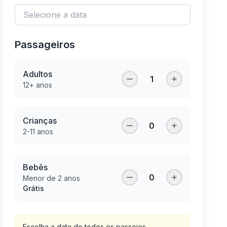
Passageiros
Adultos
1
12+ anos
Crianças
0
2-11 anos
Bebês
0
Menor de 2 anos
Grátis
Escolha a data de todos os passeios