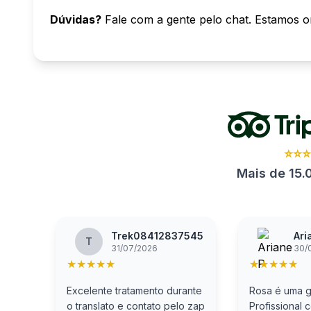
Dúvidas?
Fale com a gente pelo chat. Estamos on
⭐⭐
Mais de 15.
Trek08412837545
Ari
T
31/07/2026
30/
★
★
★
★
★
★
★
★
★
★
Excelente tratamento durante
Rosa é uma gu
o translato e contato pelo zap
Profissional 