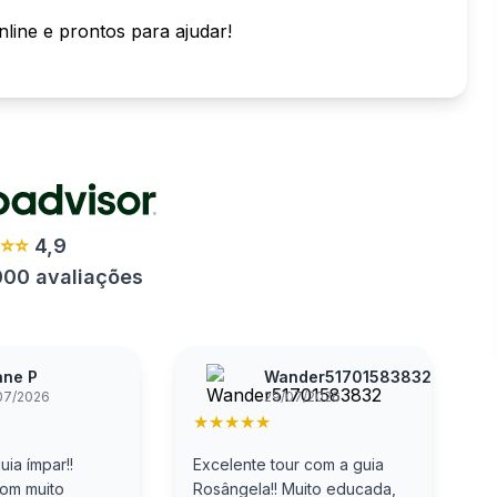
line e prontos para ajudar!
⭐⭐⭐
4,9
000 avaliações
ane P
Wander51701583832
07/2026
29/07/2026
★
★
★
★
★
ia ímpar!!
Excelente tour com a guia
C
com muito
Rosângela!! Muito educada,
a