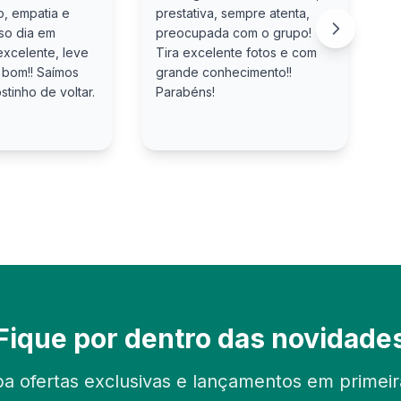
, empatia e
prestativa, sempre atenta,
P
sso dia em
preocupada com o grupo!
e
excelente, leve
Tira excelente fotos e com
D
 bom!! Saímos
grande conhecimento!!
c
tinho de voltar.
Parabéns!
n
n
Fique por dentro das novidade
a ofertas exclusivas e lançamentos em primei