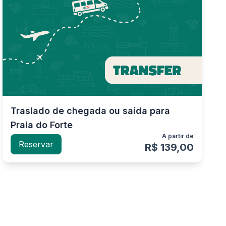
Traslado de chegada ou saída para
Praia do Forte
A partir de
Reservar
R$ 139,00
elba p
Thiago C
E
28/07/2026
28/07/2026
★
★
★
★
★
★
★
★
★
★
lóvis nos levou do
só elogios ao Patrick e ao
eroporto de Salvador até a
motorista. Super gente boa,