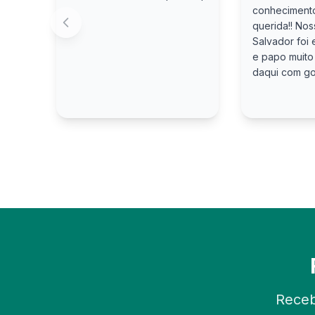
conhecimento
querida!! No
Salvador foi 
e papo muito
daqui com gos
Receb