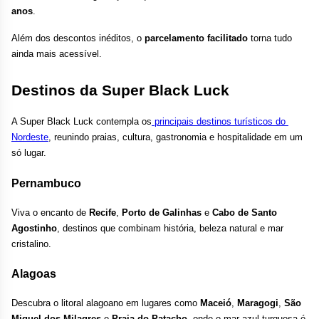
anos
.
Além dos descontos inéditos, o 
parcelamento facilitado 
torna tudo 
ainda mais acessível.
Destinos da Super Black Luck
A Super Black Luck contempla os
 principais destinos turísticos do 
Nordeste
, reunindo praias, cultura, gastronomia e hospitalidade em um 
só lugar. 
Pernambuco
Viva o encanto de 
Recife
, 
Porto de Galinhas
 e 
Cabo de Santo 
Agostinho
, destinos que combinam história, beleza natural e mar 
cristalino.
Alagoas
Descubra o litoral alagoano em lugares como 
Maceió
, 
Maragogi
, 
São 
Miguel dos Milagres
 e 
Praia do Patacho
, onde o mar azul-turquesa é 