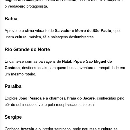
o verdadeiro protagonista.
Bahia
Aproveite o clima vibrante de 
Salvador
 e 
Morro de São Paulo
, que 
unem cultura, música, fé e paisagens deslumbrantes.
Rio Grande do Norte
Encante-se com as paisagens de 
Natal
, 
Pipa
 e 
São Miguel do 
Gostoso
, destinos ideais para quem busca aventura e tranquilidade em 
um mesmo roteiro.
Paraíba
Explore 
João Pessoa
 e a charmosa 
Praia do Jacaré
, conhecidas pelo 
pôr do sol inesquecível e pela receptividade calorosa.
Sergipe
Conheça 
Aracaju
 e o interior sergipano, onde natureza e cultura se 