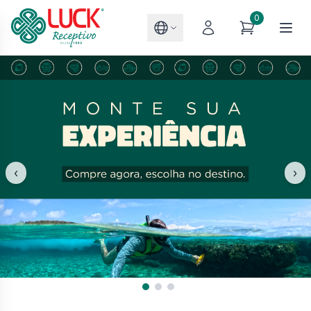
0
‹
›