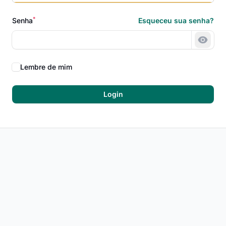
*
Senha
Esqueceu sua senha?
Mostr
Lembre de mim
Login